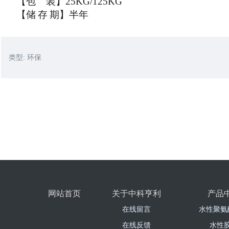
【包
装】
25KG/125KG
【储
存
期】半年
类型:
环保
网站首页
关于中科亨利
产品
在线留言
水性聚氨
在线反馈
水性