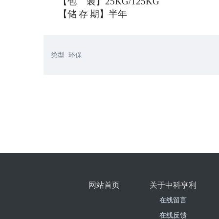
【包
装】
25KG/125KG
【储
存
期】半年
类型:
环保
网站首页
关于中科亨利
在线留言
在线反馈