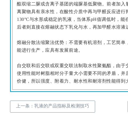
酯双缩二脲或含离子基团的端脲基低聚物。前者加入
离聚物具有亲水性，在酸性介质中再与甲醛反应进行羟
130°C与水形成稳定的乳液，当体系pH值调低时，
后者则直接在熔融状态下乳化与水，再加甲醛水溶液
熔融分散法缩聚法优势：不需要有机溶剂，工艺简单
能进行生产，应具有发展前途。
自交联和后交联或双重交联法制取水性聚氨酯，由于
使用性能对树脂相对分子量大小需要不同的矛盾，并
价健，所以强度、附着力、耐水性和耐溶剂性能得到
上一条：
乳液的产品指标及检测技巧